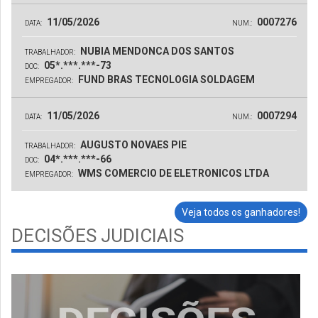
11/05/2026
0007276
DATA:
NUM.:
NUBIA MENDONCA DOS SANTOS
TRABALHADOR:
05*.***.***-73
DOC:
FUND BRAS TECNOLOGIA SOLDAGEM
EMPREGADOR:
11/05/2026
0007294
DATA:
NUM.:
AUGUSTO NOVAES PIE
TRABALHADOR:
04*.***.***-66
DOC:
WMS COMERCIO DE ELETRONICOS LTDA
EMPREGADOR:
Veja todos os ganhadores!
DECISÕES JUDICIAIS