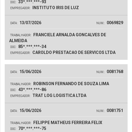
33*.***.***-93
DOC:
INSTITUTO IRIS DE LUZ
EMPREGADOR:
13/07/2026
0069829
DATA:
NUM.:
FRANCIELE ARNALDA GONCALVES DE
TRABALHADOR:
ALMEIDA
85*.***.***-34
DOC:
CAROLDO PRESTACAO DE SERVICOS LTDA
EMPREGADOR:
15/06/2026
0081768
DATA:
NUM.:
ROBINSON FERNANDO DE SOUZA LIMA
TRABALHADOR:
43*.***.***-86
DOC:
TRAT LOG LOGISTICA LTDA
EMPREGADOR:
15/06/2026
0081751
DATA:
NUM.:
FELIPPE MATHEUS FERREIRA FELIX
TRABALHADOR:
70*.***.***-75
DOC: