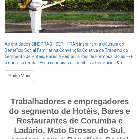
As entidades SINDPRAG - SETH FRAN inseriram a cláusula do
Benefício Social Familiar na Convenção Coletiva de Trabalho do
segmento de Hotéis, Bares e Restaurantes de Formosa, Goiás ⇢ E
o que isso muda? Essa conquista disponibiliza benefícios &a...
Saiba Mais
Trabalhadores e empregadores
do segmento de Hotéis, Bares e
Restaurantes de Corumba e
Ladário, Mato Grosso do Sul,