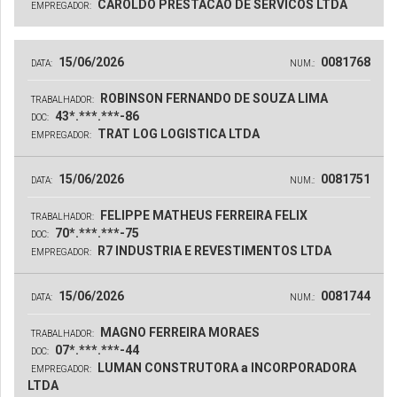
CAROLDO PRESTACAO DE SERVICOS LTDA
EMPREGADOR:
15/06/2026
0081768
DATA:
NUM.:
ROBINSON FERNANDO DE SOUZA LIMA
TRABALHADOR:
43*.***.***-86
DOC:
TRAT LOG LOGISTICA LTDA
EMPREGADOR:
15/06/2026
0081751
DATA:
NUM.:
FELIPPE MATHEUS FERREIRA FELIX
TRABALHADOR:
70*.***.***-75
DOC:
R7 INDUSTRIA E REVESTIMENTOS LTDA
EMPREGADOR:
15/06/2026
0081744
DATA:
NUM.:
MAGNO FERREIRA MORAES
TRABALHADOR:
07*.***.***-44
DOC:
LUMAN CONSTRUTORA a INCORPORADORA
EMPREGADOR:
LTDA