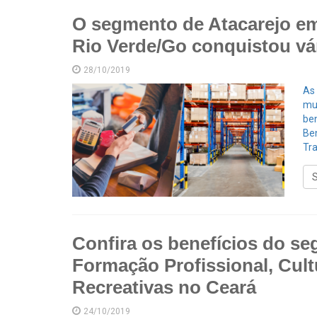
O segmento de Atacarejo em
Rio Verde/Go conquistou vár
28/10/2019
As 
mu
be
Ben
Tra
Confira os benefícios do s
Formação Profissional, Cultu
Recreativas no Ceará
24/10/2019