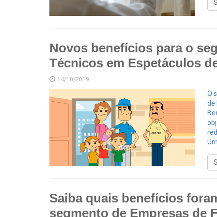
Novos benefícios para o seg
Técnicos em Espetáculos de
14/10/2019
O 
de
Ben
obj
re
Um 
Saiba quais benefícios for
segmento de Empresas de F