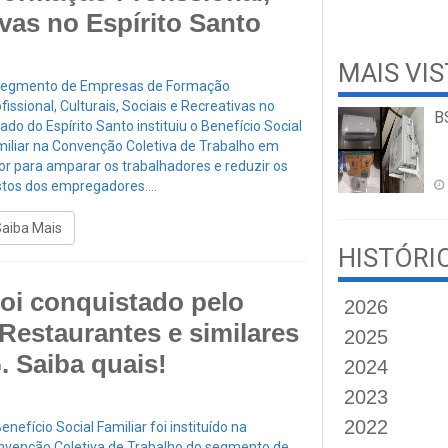
ivas no Espírito Santo
MAIS VI
segmento de Empresas de Formação
fissional, Culturais, Sociais e Recreativas no
B
ado do Espírito Santo instituiu o Benefício Social
miliar na Convenção Coletiva de Trabalho em
or para amparar os trabalhadores e reduzir os
tos dos empregadores....
Saiba Mais
HISTÓRI
foi conquistado pelo
2026
Restaurantes e similares
2025
. Saiba quais!
2024
2023
2022
enefício Social Familiar foi instituído na
nvenção Coletiva de Trabalho do segmento de