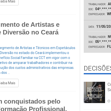
Saiba Mais
A
TRABALHADOR:
04*.***.*
DOC:
WM
EMPREGADOR:
mento de Artistas e
11/05/20
DATA:
 Diversão no Ceará
N
TRABALHADOR:
05*.***.*
DOC:
FU
EMPREGADOR:
segmento de Artistas e Técnicos em Espetáculos
 Diversão no estado do Ceará implementou o
efício Social Familiar na CCT em vigor com o
etivo de amparar trabalhadores e contribuir na
DECISÕES
dução dos custos administrativos das empresas.
dos ...
Saiba Mais
C
So
am conquistados pelo
ormação Profissional,