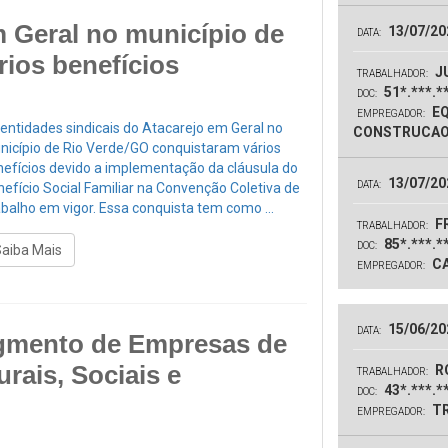
 Geral no município de
13/07/20
DATA:
ios benefícios
J
TRABALHADOR:
51*.***.*
DOC:
EQ
EMPREGADOR:
entidades sindicais do Atacarejo em Geral no
CONSTRUCAO
nicípio de Rio Verde/GO conquistaram vários
nefícios devido a implementação da cláusula do
13/07/20
DATA:
efício Social Familiar na Convenção Coletiva de
balho em vigor. Essa conquista tem como ...
F
TRABALHADOR:
85*.***.*
DOC:
Saiba Mais
CA
EMPREGADOR:
15/06/20
DATA:
egmento de Empresas de
rais, Sociais e
R
TRABALHADOR:
43*.***.*
DOC:
TR
EMPREGADOR: