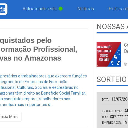
Autoatendimento
Notícias
Política 
NOSSAS 
quistados pelo
C
ormação Profissional,
Be
tivas no Amazonas
presários e trabalhadores que exercem funções
SORTEIO
 segmento de Empresas de Formação
fissional, Culturais, Sociais e Recreativas no
zonas têm direito ao Benefício Social Familiar.
sa conquista ampara trabalhadores nos
13/07/20
DATA:
mentos mais importantes d...
AL
TRABALHADOR:
Saiba Mais
33*.***.*
DOC:
IN
EMPREGADOR: