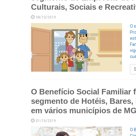
Culturais, Sociais e Recreat
08/10/2019
O 
Pro
est
Fa
vig
cus
O Benefício Social Familiar 
segmento de Hotéis, Bares, 
em vários municípios de MG
01/10/2019
O B
Co