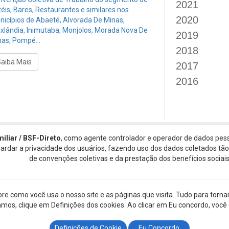
2021
éis, Bares, Restaurantes e similares nos
2020
nicípios de Abaeté, Alvorada De Minas,
ixlândia, Inimutaba, Monjolos, Morada Nova De
2019
nas, Pompé...
2018
Saiba Mais
2017
2016
miliar / BSF-Direto
, como agente controlador e operador de dados pess
guardar a privacidade dos usuários, fazendo uso dos dados coletados t
Clique aqui para
ATENDIMENTO WHATSAPP CLIQU
de convenções coletivas e da prestação dos benefícios sociais
Atendimento
(19) 99600-062
ON-LINE
SEG A SEX DAS 8:00 ÀS 17:
como você usa o nosso site e as páginas que visita. Tudo para tornar 
zamos, clique em Definições dos cookies. Ao clicar em Eu concordo, você
© 201
Definições de Cookie
Eu Concordo