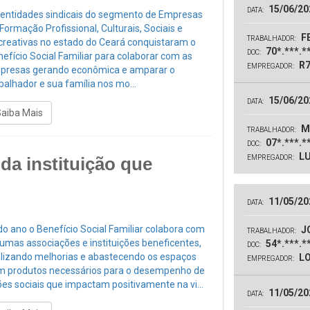
15/06/20
DATA:
 entidades sindicais do segmento de Empresas
Formação Profissional, Culturais, Sociais e
FE
TRABALHADOR:
creativas no estado do Ceará conquistaram o
70*.***.*
DOC:
efício Social Familiar para colaborar com as
R7
EMPREGADOR:
presas gerando econômica e amparar o
balhador e sua família nos mo...
15/06/20
DATA:
Saiba Mais
M
TRABALHADOR:
07*.***.*
DOC:
LU
uda instituição que
EMPREGADOR:
11/05/20
DATA:
o ano o Benefício Social Familiar colabora com
JO
TRABALHADOR:
umas associações e instituições beneficentes,
54*.***.*
DOC:
alizando melhorias e abastecendo os espaços
LO
EMPREGADOR:
m produtos necessários para o desempenho de
es sociais que impactam positivamente na vi...
11/05/20
DATA: