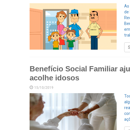
As
de 
Re
Ben
em
tra
Benefício Social Familiar aj
acolhe idosos
15/10/2019
Tod
alg
re
co
açõ