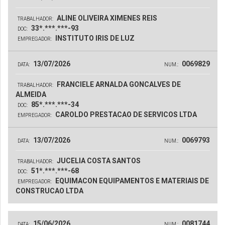
ALINE OLIVEIRA XIMENES REIS
TRABALHADOR:
33*.***.***-93
DOC:
INSTITUTO IRIS DE LUZ
EMPREGADOR:
13/07/2026
0069829
DATA:
NUM.:
FRANCIELE ARNALDA GONCALVES DE
TRABALHADOR:
ALMEIDA
85*.***.***-34
DOC:
CAROLDO PRESTACAO DE SERVICOS LTDA
EMPREGADOR:
13/07/2026
0069793
DATA:
NUM.:
JUCELIA COSTA SANTOS
TRABALHADOR:
51*.***.***-68
DOC:
EQUIMACON EQUIPAMENTOS E MATERIAIS DE
EMPREGADOR:
CONSTRUCAO LTDA
15/06/2026
0081744
DATA:
NUM.: