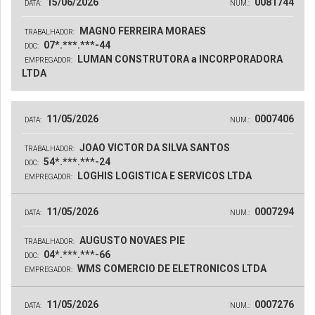
15/06/2026
0081744
DATA:
NUM.:
MAGNO FERREIRA MORAES
TRABALHADOR:
07*.***.***-44
DOC:
LUMAN CONSTRUTORA a INCORPORADORA
EMPREGADOR:
LTDA
11/05/2026
0007406
DATA:
NUM.:
JOAO VICTOR DA SILVA SANTOS
TRABALHADOR:
54*.***.***-24
DOC:
LOGHIS LOGISTICA E SERVICOS LTDA
EMPREGADOR:
11/05/2026
0007294
DATA:
NUM.:
AUGUSTO NOVAES PIE
TRABALHADOR:
04*.***.***-66
DOC:
WMS COMERCIO DE ELETRONICOS LTDA
EMPREGADOR:
11/05/2026
0007276
DATA:
NUM.: