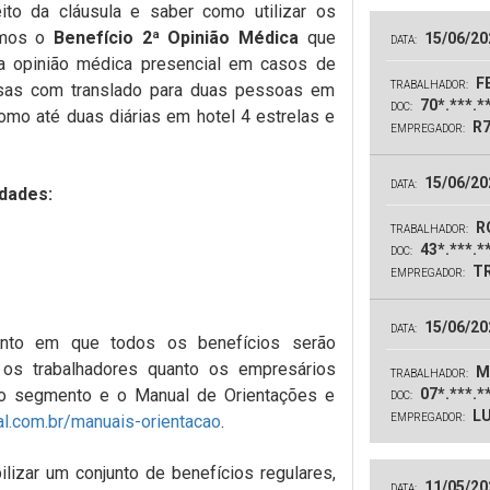
ito da cláusula e saber como utilizar os
camos o
Benefício 2ª Opinião Médica
que
15/06/20
DATA:
 opinião médica presencial em casos de
FE
TRABALHADOR:
esas com translado para duas pessoas em
70*.***.*
DOC:
como até duas diárias em hotel 4 estrelas e
R7
EMPREGADOR:
15/06/20
DATA:
idades:
R
TRABALHADOR:
43*.***.*
DOC:
TR
EMPREGADOR:
15/06/20
DATA:
nto em que todos os benefícios serão
o os trabalhadores quanto os empresários
M
TRABALHADOR:
do segmento e o Manual de Orientações e
07*.***.*
DOC:
LU
l.com.br/manuais-orientacao
.
EMPREGADOR:
lizar um conjunto de benefícios regulares,
11/05/20
DATA: