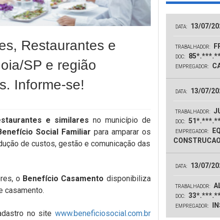
13/07/20
DATA:
es, Restaurantes e
F
TRABALHADOR:
85*.***.*
DOC:
oia/SP e região
CA
EMPREGADOR:
s. Informe-se!
13/07/20
DATA:
J
TRABALHADOR:
estaurantes e similares
no município de
51*.***.*
DOC:
EQ
Benefício Social Familiar
para amparar os
EMPREGADOR:
CONSTRUCAO
redução de custos, gestão e comunicação das
13/07/20
DATA:
ores, o
Benefício Casamento
disponibiliza
AL
TRABALHADOR:
 de casamento.
33*.***.*
DOC:
IN
EMPREGADOR:
dastro no site
www.beneficiosocial.com.br