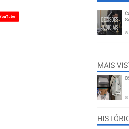
C
YouTube
So
MAIS VI
B
HISTÓRI