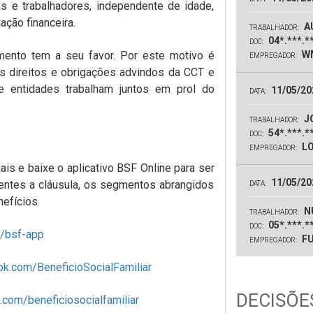
 e trabalhadores, independente de idade,
ção financeira.
A
TRABALHADOR:
04*.***.*
DOC:
ento tem a seu favor. Por este motivo é
WM
EMPREGADOR:
 direitos e obrigações advindos da CCT e
e entidades trabalham juntos em prol do
11/05/20
DATA:
JO
TRABALHADOR:
54*.***.*
DOC:
LO
EMPREGADOR:
is e baixe o aplicativo BSF Online para ser
11/05/20
entes a cláusula, os segmentos abrangidos
DATA:
efícios.
N
TRABALHADOR:
05*.***.*
DOC:
r/bsf-app
FU
EMPREGADOR:
k.com/BeneficioSocialFamiliar
DECISÕES
com/beneficiosocialfamiliar