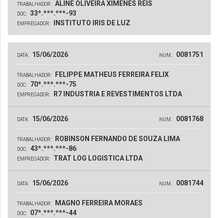
ALINE OLIVEIRA XIMENES REIS
TRABALHADOR:
33*.***.***-93
DOC:
INSTITUTO IRIS DE LUZ
EMPREGADOR:
15/06/2026
0081751
DATA:
NUM.:
FELIPPE MATHEUS FERREIRA FELIX
TRABALHADOR:
70*.***.***-75
DOC:
R7 INDUSTRIA E REVESTIMENTOS LTDA
EMPREGADOR:
15/06/2026
0081768
DATA:
NUM.:
ROBINSON FERNANDO DE SOUZA LIMA
TRABALHADOR:
43*.***.***-86
DOC:
TRAT LOG LOGISTICA LTDA
EMPREGADOR:
15/06/2026
0081744
DATA:
NUM.:
MAGNO FERREIRA MORAES
TRABALHADOR:
07*.***.***-44
DOC: