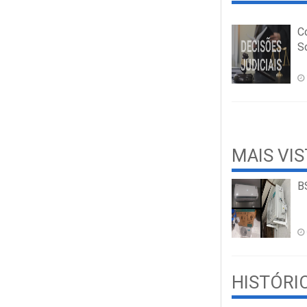
C
So
MAIS VI
B
HISTÓRI