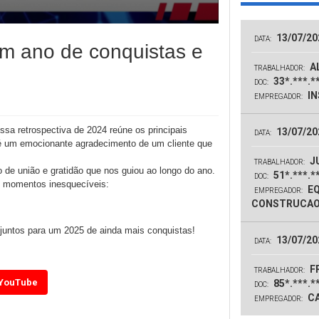
13/07/20
DATA:
m ano de conquistas e
AL
TRABALHADOR:
33*.***.*
DOC:
IN
EMPREGADOR:
a retrospectiva de 2024 reúne os principais
13/07/20
DATA:
é um emocionante agradecimento de um cliente que
J
TRABALHADOR:
 de união e gratidão que nos guiou ao longo do ano.
51*.***.*
DOC:
s momentos inesquecíveis:
EQ
EMPREGADOR:
CONSTRUCAO
 juntos para um 2025 de ainda mais conquistas!
13/07/20
DATA:
F
TRABALHADOR:
YouTube
85*.***.*
DOC:
CA
EMPREGADOR: