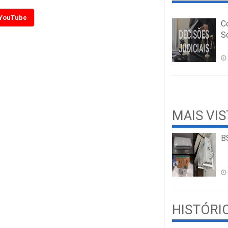
YouTube
C
So
MAIS VI
B
HISTÓRI