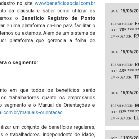
dastro no site
www.beneficiosocial.com.br
ito da cláusula e saber como utilizar os
15/06/20
DATA:
acamos o
Benefício Registro de Ponto
FE
TRABALHADOR:
ar e uma plataforma on-line para facilitar o
70*.***.*
DOC:
internos ou externos. Além de um sistema de
R7
EMPREGADOR:
quer plataforma que gerencia a folha de
15/06/20
DATA:
para o segmento:
R
TRABALHADOR:
43*.***.*
DOC:
TR
EMPREGADOR:
nto em que todos os benefícios serão
15/06/20
DATA:
o os trabalhadores quanto os empresários
do segmento e o Manual de Orientações e
M
TRABALHADOR:
07*.***.*
l.com.br/manuais-orientacao
DOC:
LU
EMPREGADOR:
lizar um conjunto de benefícios regulares,
 e trabalhadores, independente de idade,
11/05/20
DATA: