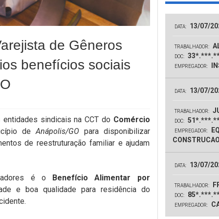
13/07/20
DATA:
arejista de Gêneros
AL
TRABALHADOR:
33*.***.*
DOC:
ios benefícios sociais
IN
EMPREGADOR:
GO
13/07/20
DATA:
J
TRABALHADOR:
as entidades sindicais na CCT do
Comércio
51*.***.*
DOC:
EQ
cípio de
Anápolis/GO
para disponibilizar
EMPREGADOR:
CONSTRUCAO
ntos de reestruturação familiar e ajudam
13/07/20
DATA:
alhadores é o
Benefício Alimentar por
F
TRABALHADOR:
ade e boa qualidade para residência do
85*.***.*
DOC:
cidente.
CA
EMPREGADOR: