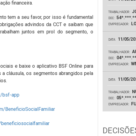
ção financeira.
JO
TRABALHADOR:
to tem a seu favor, por isso é fundamental
54*.***.*
DOC:
LO
obrigações advindos da CCT e saibam que
EMPREGADOR:
trabalham juntos em prol do segmento, o
11/05/20
DATA:
A
TRABALHADOR:
04*.***.*
DOC:
WM
EMPREGADOR:
ociais e baixe o aplicativo BSF Online para
 a cláusula, os segmentos abrangidos pela
11/05/20
ios.
DATA:
N
TRABALHADOR:
r/bsf-app
05*.***.*
DOC:
FU
EMPREGADOR:
/BeneficioSocialFamiliar
eneficiosocialfamiliar
DECISÕES