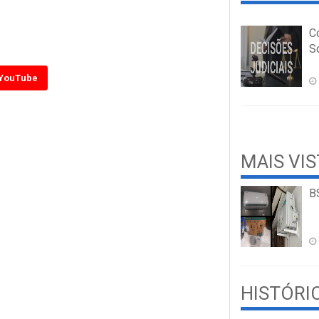
C
So
YouTube
MAIS VI
B
HISTÓRI