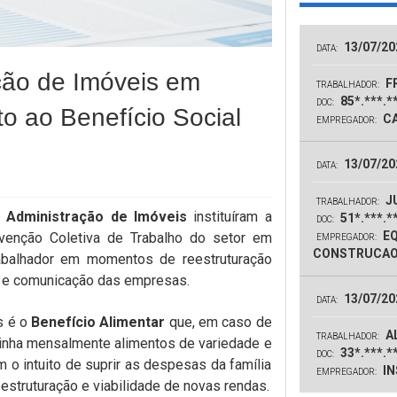
13/07/20
DATA:
ção de Imóveis em
F
TRABALHADOR:
85*.***.*
DOC:
to ao Benefício Social
CA
EMPREGADOR:
13/07/20
DATA:
J
TRABALHADOR:
e
Administração de Imóveis
instituíram a
51*.***.*
DOC:
EQ
enção Coletiva de Trabalho do setor em
EMPREGADOR:
CONSTRUCAO
rabalhador em momentos de reestruturação
ão e comunicação das empresas.
13/07/20
DATA:
s é o
Benefício Alimentar
que, em caso de
AL
TRABALHADOR:
inha mensalmente alimentos de variedade e
33*.***.*
DOC:
m o intuito de suprir as despesas da família
IN
EMPREGADOR:
estruturação e viabilidade de novas rendas.