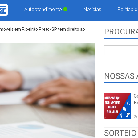
Autoatendimento
Notícias
Política 
móveis em Ribeirão Preto/SP tem direito ao
PROCURA
NOSSAS 
C
Be
SORTEIO