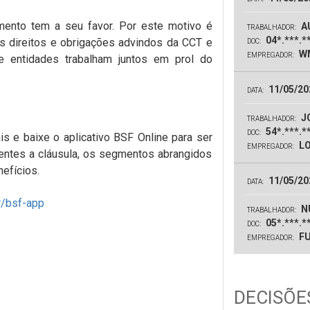
ento tem a seu favor. Por este motivo é
A
TRABALHADOR:
04*.***.*
 direitos e obrigações advindos da CCT e
DOC:
WM
EMPREGADOR:
e entidades trabalham juntos em prol do
11/05/20
DATA:
JO
TRABALHADOR:
54*.***.*
DOC:
is e baixe o aplicativo BSF Online para ser
LO
EMPREGADOR:
entes a cláusula, os segmentos abrangidos
efícios.
11/05/20
DATA:
r/bsf-app
N
TRABALHADOR:
05*.***.*
DOC:
FU
EMPREGADOR:
DECISÕES