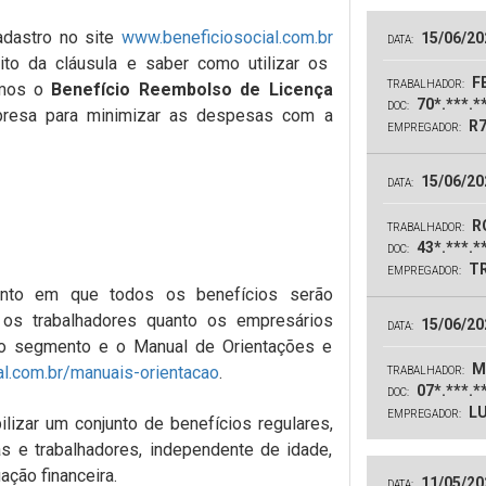
dastro no site
www.beneficiosocial.com.br
15/06/20
DATA:
ito da cláusula e saber como utilizar os
FE
TRABALHADOR:
amos o
Benefício Reembolso de Licença
70*.***.*
DOC:
resa para minimizar as despesas com a
R7
EMPREGADOR:
15/06/20
DATA:
R
TRABALHADOR:
43*.***.*
DOC:
TR
EMPREGADOR:
nto em que todos os benefícios serão
o os trabalhadores quanto os empresários
15/06/20
DATA:
do segmento e o Manual de Orientações e
M
l.com.br/manuais-orientacao
.
TRABALHADOR:
07*.***.*
DOC:
LU
EMPREGADOR:
lizar um conjunto de benefícios regulares,
 e trabalhadores, independente de idade,
ção financeira.
11/05/20
DATA: