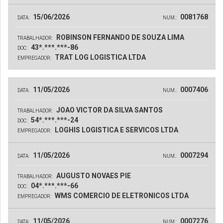
15/06/2026
0081768
DATA:
NUM.:
ROBINSON FERNANDO DE SOUZA LIMA
TRABALHADOR:
43*.***.***-86
DOC:
TRAT LOG LOGISTICA LTDA
EMPREGADOR:
11/05/2026
0007406
DATA:
NUM.:
JOAO VICTOR DA SILVA SANTOS
TRABALHADOR:
54*.***.***-24
DOC:
LOGHIS LOGISTICA E SERVICOS LTDA
EMPREGADOR:
11/05/2026
0007294
DATA:
NUM.:
AUGUSTO NOVAES PIE
TRABALHADOR:
04*.***.***-66
DOC:
WMS COMERCIO DE ELETRONICOS LTDA
EMPREGADOR:
11/05/2026
0007276
DATA:
NUM.: