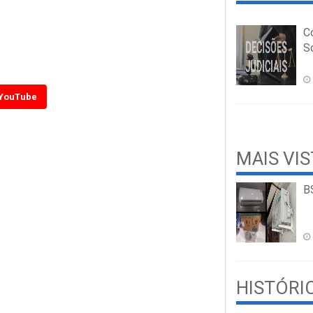
C
So
YouTube
MAIS VI
B
HISTÓRI