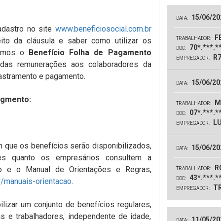
15/06/20
DATA:
dastro no site
www.beneficiosocial.com.br
FE
TRABALHADOR:
ito da cláusula e saber como utilizar os
70*.***.*
DOC:
acamos o
Benefício Folha de Pagamento
R7
EMPREGADOR:
o das remunerações aos colaboradores da
astramento e pagamento.
15/06/20
DATA:
segmento:
M
TRABALHADOR:
07*.***.*
DOC:
LU
EMPREGADOR:
que os benefícios serão disponibilizados,
15/06/20
DATA:
res quanto os empresários consultem a
R
o e o Manual de Orientações e Regras,
TRABALHADOR:
43*.***.*
DOC:
r/manuais-orientacao
.
TR
EMPREGADOR:
lizar um conjunto de benefícios regulares,
 e trabalhadores, independente de idade,
11/05/20
DATA: