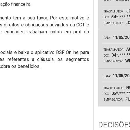
ção financeira.
JO
TRABALHADOR:
54*.***.*
ento tem a seu favor. Por este motivo é
DOC:
LO
EMPREGADOR:
 direitos e obrigações advindos da CCT e
e entidades trabalham juntos em prol do
11/05/20
DATA:
A
TRABALHADOR:
ociais e baixe o aplicativo BSF Online para
04*.***.*
DOC:
es referentes a cláusula, os segmentos
WM
EMPREGADOR:
sobre os benefícios.
11/05/20
DATA:
N
TRABALHADOR:
05*.***.*
DOC:
FU
EMPREGADOR:
DECISÕES