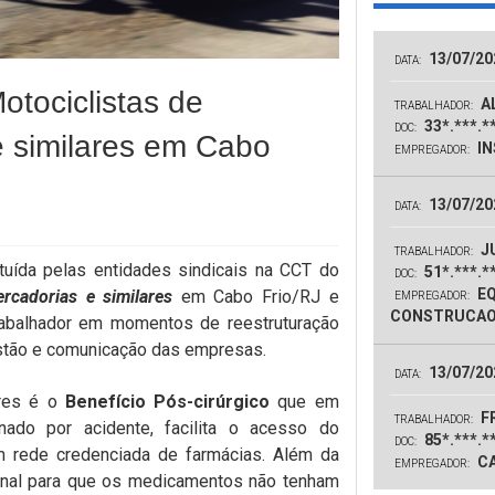
13/07/20
DATA:
otociclistas de
AL
TRABALHADOR:
33*.***.*
DOC:
 similares em Cabo
IN
EMPREGADOR:
13/07/20
DATA:
J
TRABALHADOR:
tituída pelas entidades sindicais na CCT do
51*.***.*
DOC:
EQ
rcadorias e similares
em Cabo Frio/RJ e
EMPREGADOR:
CONSTRUCAO
rabalhador em momentos de reestruturação
estão e comunicação das empresas.
13/07/20
DATA:
ores é o
Benefício Pós-cirúrgico
que em
F
TRABALHADOR:
nado por acidente, facilita o acesso do
85*.***.*
DOC:
 rede credenciada de farmácias. Além da
CA
EMPREGADOR:
ional para que os medicamentos não tenham