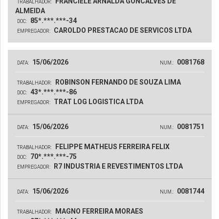
FRANCIELE ARNALDA GONCALVES DE
TRABALHADOR:
ALMEIDA
85*.***.***-34
DOC:
CAROLDO PRESTACAO DE SERVICOS LTDA
EMPREGADOR:
15/06/2026
0081768
DATA:
NUM.:
ROBINSON FERNANDO DE SOUZA LIMA
TRABALHADOR:
43*.***.***-86
DOC:
TRAT LOG LOGISTICA LTDA
EMPREGADOR:
15/06/2026
0081751
DATA:
NUM.:
FELIPPE MATHEUS FERREIRA FELIX
TRABALHADOR:
70*.***.***-75
DOC:
R7 INDUSTRIA E REVESTIMENTOS LTDA
EMPREGADOR:
15/06/2026
0081744
DATA:
NUM.:
MAGNO FERREIRA MORAES
TRABALHADOR: