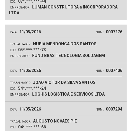
07*.***.***-44
DOC:
LUMAN CONSTRUTORA a INCORPORADORA
EMPREGADOR:
LTDA
11/05/2026
0007276
DATA:
NUM.:
NUBIA MENDONCA DOS SANTOS
TRABALHADOR:
05*.***.***-73
DOC:
FUND BRAS TECNOLOGIA SOLDAGEM
EMPREGADOR:
11/05/2026
0007406
DATA:
NUM.:
JOAO VICTOR DA SILVA SANTOS
TRABALHADOR:
54*.***.***-24
DOC:
LOGHIS LOGISTICA E SERVICOS LTDA
EMPREGADOR:
11/05/2026
0007294
DATA:
NUM.:
AUGUSTO NOVAES PIE
TRABALHADOR:
04*.***.***-66
DOC: